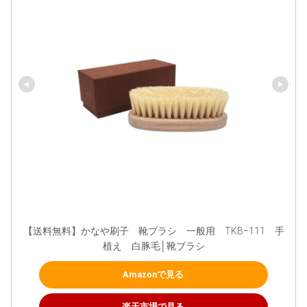
【送料無料】かなや刷子　靴ブラシ　一般用　TKB−111　手
植え　白豚毛│靴ブラシ
Amazonで見る
楽天市場で見る