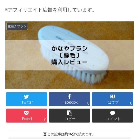
※アフィリエイト広告を利用しています。
靴磨きブラシ
Twitter
Facebook
はてブ
0
0
Pocket
コピー
コメント
0
この記事は
約16分
で読めます。