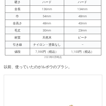
硬さ
ハード
ハード
全長
136mm
134mm
巾
54mm
48mm
全高さ
48mm
40mm
毛丈
30mm
23mm
材質
天然木
ビーチ
引き線
ナイロン・塗装なし
–
値段
7,590円（税込）
1,100円（税込）
2023年8月時点
以前、使っていたのがルボウのブラシ。