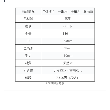
商品情報
TKB-111 一般用 手植え 豚毛白
毛材質
豚毛
硬さ
ハード
全長
136mm
巾
54mm
全高さ
48mm
毛丈
30mm
材質
天然木
引き線
ナイロン・塗装なし
値段
7,590円（税込）
2023年8月時点