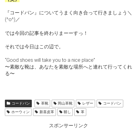
『コードバン』についてうまく向き合って行きましょう＼
(^o^)／
では今回の記事を終わりまーーすっ！
それでは今日はこの辺で。
“Good shoes will take you to a nice place”
〜素敵な靴は、あなたを素敵な場所へと連れて行ってくれ
る〜
コードバン
革靴
岡山革靴
レザー
コードバン
ホーウィン
新喜皮革
鞣し
革
スポンサーリンク