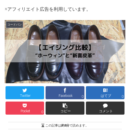
※アフィリエイト広告を利用しています。
コードバン
Twitter
Facebook
はてブ
0
0
Pocket
コピー
コメント
0
この記事は
約8分
で読めます。