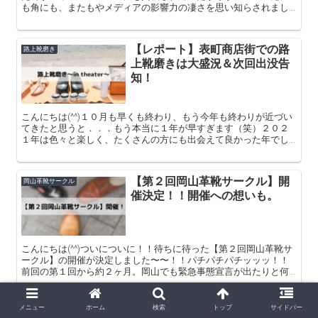
も角にも、またもやメディアの影響力の凄さを思い知らされまし
た（笑）ということで。今日の本題は題名にもある通りです。岡
山革靴サ...
【レポート】表町商店街での路
路上靴磨き
上靴磨きは大盛況＆次回出没告
知！
こんにちは(^^)１０月も早くも終わり、もう今年も終わりが近づい
てきたと思うと．．．もう本当に１年が早すぎます（笑）２０２
１年は色々と楽しく、たくさんの方にも出会えて良かった年でし
た。（まだ振り返るには早い。笑）ということであと２ヶ月頑張
っ...
【第２回岡山革靴サークル】開
岡山革靴サークル
催決定！！開催への想いも。
こんにちは(^^)ついについに！！待ちに待った【第２回岡山革靴サ
ークル】の開催が決定しました〜〜！！パチパチパチッッッ！！
前回の第１回から約２ヶ月。岡山でも緊急事態宣言が出たりと何
かとありました。そんな状況の中、いつできるかなあとずっと考
え...
メニュー
ホーム
検索
トップ
サイドバー
MOTO ローファー着用2年!新喜
革靴