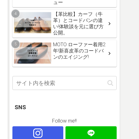
ュー
【革比較】カーフ（牛
革）とコードバンの違
い!体験談を元に選び方
公開。
MOTO ローファー着用2
年!新喜皮革のコードバ
ンのエイジング!
SNS
Follow me!!