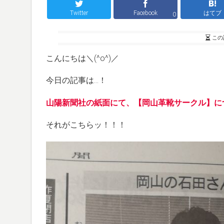
Twitter
Facebook
はてブ
0
この
こんにちは＼(^o^)／
今日の記事は…！
山陽新聞社の紙面にて、【岡山革靴サークル】に
それがこちらッ！！！