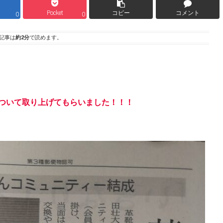
Pocket
コピー
コメント
0
0
記事は
約2分
で読めます。
ついて取り上げてもらいました！！！