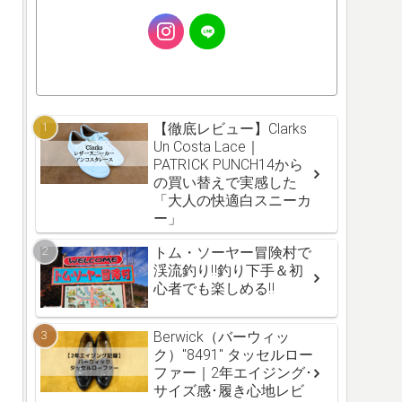
【徹底レビュー】Clarks
Un Costa Lace｜
PATRICK PUNCH14から
の買い替えで実感した
「大人の快適白スニーカ
ー」
トム・ソーヤー冒険村で
渓流釣り‼釣り下手＆初
心者でも楽しめる‼
Berwick（バーウィッ
ク）"8491" タッセルロー
ファー｜2年エイジング･
サイズ感･履き心地レビ