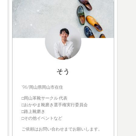
そう
'96/岡山県岡山市在住
□岡山革靴サークル 代表
□おかやま靴磨き選手権実行委員会
□路上靴磨き
□その他イベントなど
ご依頼はお問い合わせまでお願いします。