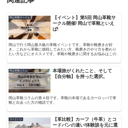
【イベント】第5回 岡山革靴サ
岡山革靴サークル
ークル開催! 岡山で革靴といえ
ば!
岡山で行う岡山最大級の革靴イベントです。革靴や靴磨きが好
き、これから革靴に挑戦してみたい方、靴磨きのやり方を教わり
たい方などにオススメです。革靴や靴磨きに関するお悩みはこの
イベントに来ていただけると解決できますよっ！
本場旅がくれたこと、そして
岡山革靴コラム
【自分軸】を持った選択。
岡山革靴コラムの第４段です。革靴の本場であるヨーロッパで革
靴と出会った方の物語です。
【革比較】カーフ（牛革）とコ
コードバン
ードバンの違い!体験談を元に選