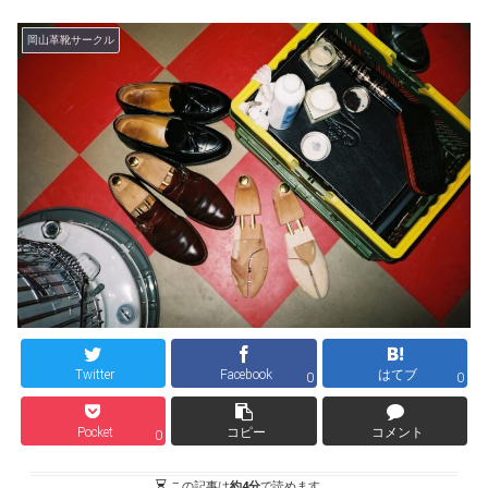
岡山革靴サークル
Twitter
Facebook
はてブ
0
0
Pocket
コピー
コメント
0
この記事は
約4分
で読めます。