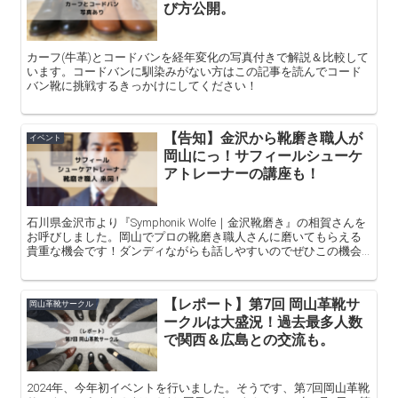
び方公開。
カーフ(牛革)とコードバンを経年変化の写真付きで解説＆比較して
います。コードバンに馴染みがない方はこの記事を読んでコード
バン靴に挑戦するきっかけにしてください！
【告知】金沢から靴磨き職人が
イベント
岡山にっ！サフィールシューケ
アトレーナーの講座も！
石川県金沢市より『Symphonik Wolfe｜金沢靴磨き』の相賀さんを
お呼びしました。岡山でプロの靴磨き職人さんに磨いてもらえる
貴重な機会です！ダンディながらも話しやすいのでぜひこの機会
にプロの靴磨きを体験あれっ！
【レポート】第7回 岡山革靴サ
岡山革靴サークル
ークルは大盛況！過去最多人数
で関西＆広島との交流も。
2024年、今年初イベントを行いました。そうです、第7回岡山革靴