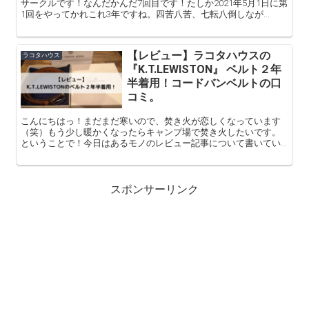
サークルです！なんだかんだ7回目です！たしか2021年5月1日に第
1回をやってかれこれ3年ですね。四苦八苦、七転八倒しなが
ら！！笑なんとかやってきました。しかも今回は関西＆広島...
【レビュー】ラコタハウスの
ラコタハウス
『K.T.LEWISTON』 ベルト２年
半着用！コードバンベルトの口
コミ。
こんにちはっ！まだまだ寒いので、焚き火が恋しくなっています
（笑）もう少し暖かくなったらキャンプ場で焚き火したいです。
ということで！今日はあるモノのレビュー記事について書いてい
きたいと思います！そ！れ！は！K.T.LEWISTONのベルトです...
スポンサーリンク