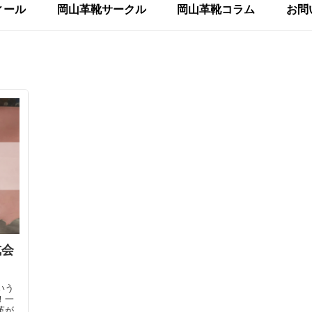
ィール
岡山革靴サークル
岡山革靴コラム
お問
式会
いう
！一
革が