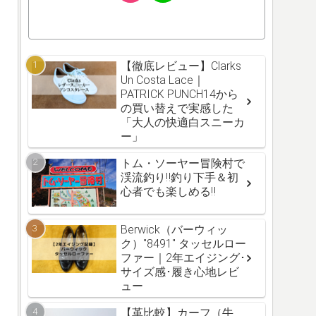
【徹底レビュー】Clarks
Un Costa Lace｜
PATRICK PUNCH14から
の買い替えで実感した
「大人の快適白スニーカ
ー」
トム・ソーヤー冒険村で
渓流釣り‼釣り下手＆初
心者でも楽しめる‼
Berwick（バーウィッ
ク）"8491" タッセルロー
ファー｜2年エイジング･
サイズ感･履き心地レビ
ュー
【革比較】カーフ（牛