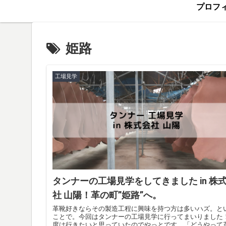
プロフ
姫路
工場見学
タンナーの工場見学をしてきました in 株
社 山陽！革の町”姫路”へ。
革靴好きならその製造工程に興味を持つ方は多いハズ。と
ことで。今回はタンナーの工場見学に行ってまいりました
度は行きたいと思っていたのでやっとです。「どうやって