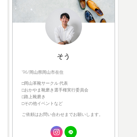
そう
'96/岡山県岡山市在住
□岡山革靴サークル 代表
□おかやま靴磨き選手権実行委員会
□路上靴磨き
□その他イベントなど
ご依頼はお問い合わせまでお願いします。