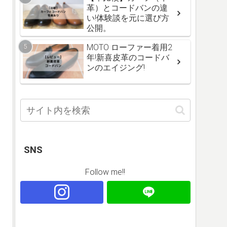
革）とコードバンの違
い!体験談を元に選び方
公開。
MOTO ローファー着用2
年!新喜皮革のコードバ
ンのエイジング!
SNS
Follow me!!